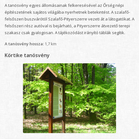
A tanösvény egyes állomásainak felkeresésével az Őrség népi
építészetének sajátos világába nyerhetnek betekintést. A szalafő-
felsőszeri buszvárótól Szalafő-Pityerszerre vezeti át a látogatókat. A
felsőszeri rész autóval is bejárható, a Pityerszerre átvezető terepi
szakasz csak gyalogosan. A tájékozódást irányító táblák segítik.
A tanösvény hossza:
1,7 km
Körtike tanösvény