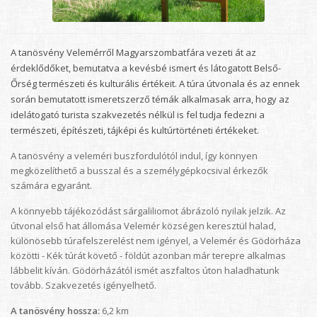
A tanösvény Velemérről Magyarszombatfára vezeti át az
érdeklődőket, bemutatva a kevésbé ismert és látogatott Belső-
Őrség természeti és kulturális értékeit. A túra útvonala és az ennek
során bemutatott ismeretszerző témák alkalmasak arra, hogy az
idelátogató turista szakvezetés nélkül is fel tudja fedezni a
természeti, építészeti, tájképi és kultúrtörténeti értékeket.
A tanösvény a veleméri buszfordulótól indul, így könnyen
megközelíthető a busszal és a személygépkocsival érkezők
számára egyaránt.
A könnyebb tájékozódást sárgaliliomot ábrázoló nyilak jelzik. Az
útvonal első hat állomása Velemér községen keresztül halad,
különösebb túrafelszerelést nem igényel, a Velemér és Gödörháza
közötti - Kék túrát követő - földút azonban már terepre alkalmas
lábbelit kíván. Gödörházától ismét aszfaltos úton haladhatunk
tovább. Szakvezetés igényelhető.
A tanösvény hossza:
6,2 km