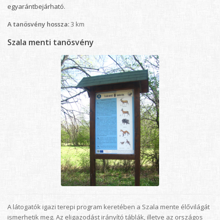
egyarántbejárható.
A tanösvény hossza:
3 km
Szala menti tanösvény
A látogatók igazi terepi program keretében a Szala mente élővilágát
ismerhetik meg. Az eligazodást irányító táblák, illetve az országos