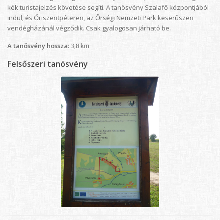
kék turistajelzés követése segíti. A tanösvény Szalafő központjából
indul, és Őriszentpéteren, az Őrségi Nemzeti Park keserűszeri
vendégházánál végződik. Csak gyalogosan járható be.
A tanösvény hossza:
3,8 km
Felsőszeri tanösvény