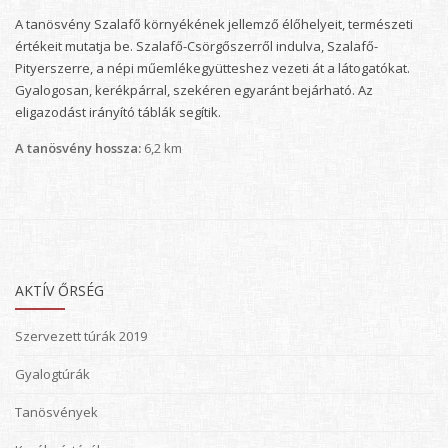
A tanösvény Szalafő környékének jellemző élőhelyeit, természeti
értékeit mutatja be. Szalafő-Csörgőszerről indulva, Szalafő-
Pityerszerre, a népi műemlékegyütteshez vezeti át a látogatókat.
Gyalogosan, kerékpárral, szekéren egyaránt bejárható. Az
eligazodást irányító táblák segítik.
A tanösvény hossza:
6,2 km
AKTÍV ŐRSÉG
Szervezett túrák 2019
Gyalogtúrák
Tanösvények