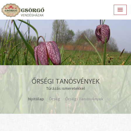
ŐRSÉGI TANÖSVÉNYEK
Túrázás ismeretekkel
Nyitólap
Őrség
Őrségi Tanösvények