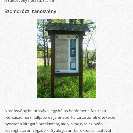
A tanösvény hossza:
3,2 km
Szomoróczi tanösvény
A tanösvény bejárásával egy bájos határ menti falucska
(Kercaszomor) múltjába és jelenébe, kultúrtörténeti értékeibe
nyerhet a látogató betekintést, mely a magyar-szlovén
országhatáron végződik. Gyalogosan, kerékpárral, autóval