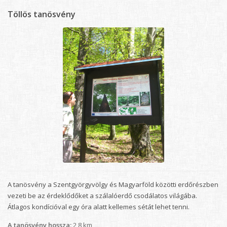
Töllös tanösvény
A tanösvény a Szentgyörgyvölgy és Magyarföld közötti erdőrészben
vezeti be az érdeklődőket a szálalóerdő csodálatos világába.
Átlagos kondícióval egy óra alatt kellemes sétát lehet tenni.
A tanösvény hossza:
2,8 km