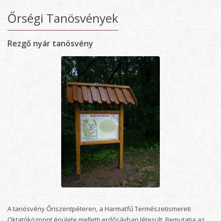
Őrségi Tanösvények
Rezgő nyár tanösvény
A tanösvény Őriszentpéteren, a Harmatfű Természetismereti
Oktatóközpont épülete melletti erdősávban létesült. Bemutatja az