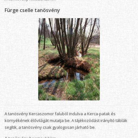
Fürge cselle tanösvény
A tanösvény Kercaszomor faluból indulva a Kerca-patak és
környékének élővilágát mutatja be. A tájékozódást irányító táblák
segítik, a tanösvény csak gyalogosan járható be.