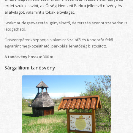
erdei szukcessziót, az Őrségi Nemzeti Parkra jellemző növény és
állatvilágot, valamint a tókák élővilágát.
Szakmai idegenvezetés igényelhető, de tetszés szerint szabadon is
látogatható.
Őriszentpéter központja, valamint Szalafő és Kondorfa felől
egyaránt megközelíthető, parkolási lehetőség biztosított.
A tanösvény hossza:
300 m
Sárgaliliom tanösvény